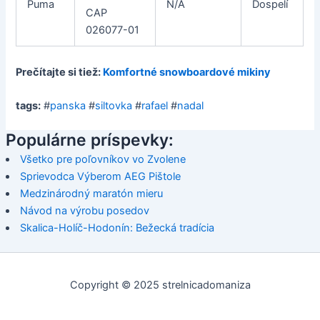
Puma
N/A
Dospelí
CAP
026077-01
Prečítajte si tiež:
Komfortné snowboardové mikiny
tags:
#
panska
#
siltovka
#
rafael
#
nadal
Populárne príspevky:
Všetko pre poľovníkov vo Zvolene
Sprievodca Výberom AEG Pištole
Medzinárodný maratón mieru
Návod na výrobu posedov
Skalica-Holíč-Hodonín: Bežecká tradícia
Copyright © 2025 strelnicadomaniza