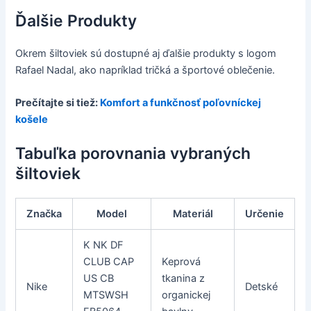
Ďalšie Produkty
Okrem šiltoviek sú dostupné aj ďalšie produkty s logom
Rafael Nadal, ako napríklad tričká a športové oblečenie.
Prečítajte si tiež:
Komfort a funkčnosť poľovníckej
košele
Tabuľka porovnania vybraných
šiltoviek
Značka
Model
Materiál
Určenie
K NK DF
CLUB CAP
Keprová
US CB
tkanina z
Nike
Detské
MTSWSH
organickej