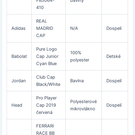
FB5064-
bavlny
410
REAL
Adidas
MADRID
N/A
Dospelí
CAP
Pure Logo
100%
Babolat
Cap Junior
Detské
polyester
Cyan Blue
Club Cap
Jordan
Bavlna
Dospelí
Black/White
Pro Player
Polyesterové
Head
Cap 2019
Dospelí
mikrovlákno
červená
FERRARI
RACE BB