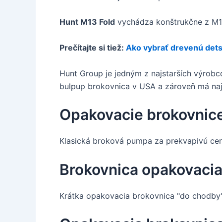
Hunt M13 Fold
vychádza konštrukčne z M13 
Prečítajte si tiež:
Ako vybrať drevenú det
Hunt Group je jedným z najstarších výrobc
bulpup brokovnica v USA a zároveň má najl
Opakovacie brokovnic
Klasická broková pumpa za prekvapivú cen
Brokovnica opakovaci
Krátka opakovacia brokovnica "do chodby"