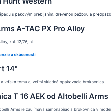
a Hunt Western
ápadu s pákovým prebíjaním, drevenou pažbou a predpažbí
rms A-TAC PX Pro Alloy
y, kal. 12/76, hl.
nzie a skúsenosti
t 14"
ka a vďaka tomu aj veľmi skladná opakovacia brokovnica.
ica T 16 AEK od Altobelli Arms
obelli Arms je zaujímavá samonabíjacia brokovnica v mod