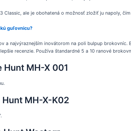
Classic, ale je obohatená o možnosť zložiť ju napoly, čím 
skú guľovnicu?
ov a najvýraznejším inovátorom na poli bulpup brokovníc. 
epšie recenzie. Používa štandardné 5 a 10 ranové brokovn
e Hunt MH-X 001
u.
a Hunt MH-X-K02
.