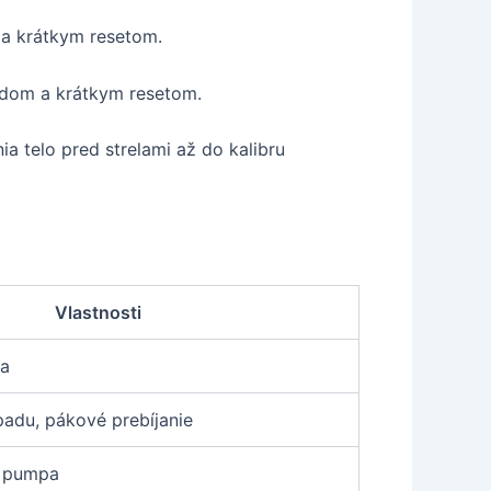
 a krátkym resetom.
odom a krátkym resetom.
ia telo pred strelami až do kalibru
Vlastnosti
ia
padu, pákové prebíjanie
á pumpa