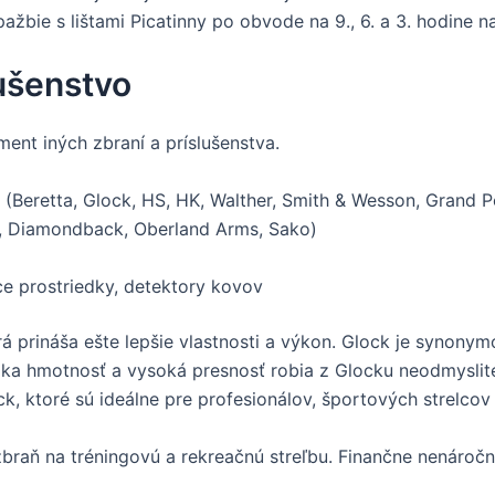
ažbie s lištami Picatinny po obvode na 9., 6. a 3. hodine na 
ušenstvo
ent iných zbraní a príslušenstva.
v (Beretta, Glock, HS, HK, Walther, Smith & Wesson, Grand 
r, Diamondback, Oberland Arms, Sako)
ace prostriedky, detektory kovov
rá prináša ešte lepšie vlastnosti a výkon. Glock je synonym
zka hmotnosť a vysoká presnosť robia z Glocku neodmyslite
k, ktoré sú ideálne pre profesionálov, športových strelcov
 zbraň na tréningovú a rekreačnú streľbu. Finančne nenáročn