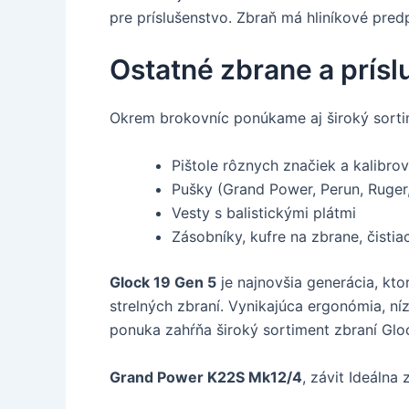
pre príslušenstvo. Zbraň má hliníkové predp
Ostatné zbrane a prísl
Okrem brokovníc ponúkame aj široký sortim
Pištole rôznych značiek a kalibro
Pušky (Grand Power, Perun, Ruge
Vesty s balistickými plátmi
Zásobníky, kufre na zbrane, čisti
Glock 19 Gen 5
je najnovšia generácia, kto
strelných zbraní. Vynikajúca ergonómia, ní
ponuka zahŕňa široký sortiment zbraní Gloc
Grand Power K22S Mk12/4
, závit Ideálna