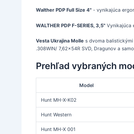
Walther PDP Full Size 4"
- vynikajúca ergo
WALTHER PDP F-SERIES, 3,5"
Vynikajúca 
Vesta Ukrajina Molle
s dvoma balistickými p
.308WIN/ 7,62x54R SVD, Dragunov a samo
Prehľad vybraných mo
Model
Hunt MH-X-K02
Hunt Western
Hunt MH-X 001