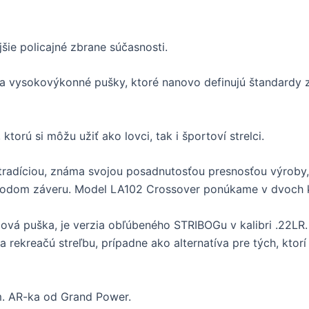
šie policajné zbrane súčasnosti.
a vysokovýkonné pušky, ktoré nanovo definujú štandardy z 
torú si môžu užiť ako lovci, tak i športoví strelci.
 tradíciou, známa svojou posadnutosťou presnosťou výroby, 
odom záveru. Model LA102 Crossover ponúkame v dvoch k
ningová puška, je verzia obľúbeného STRIBOGu v kalibri .22LR.
a rekreačú streľbu, prípadne ako alternatíva pre tých, ktor
m. AR-ka od Grand Power.