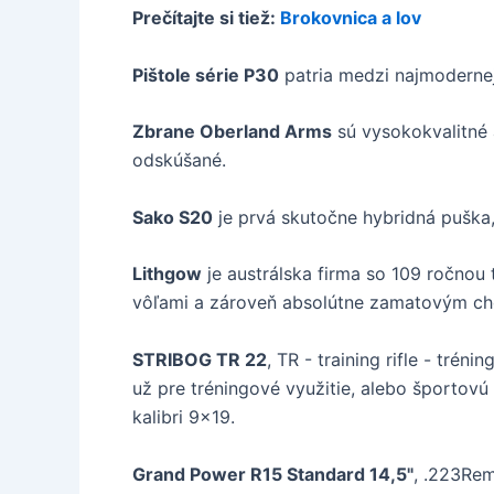
Prečítajte si tiež:
Brokovnica a lov
Pištole série P30
patria medzi najmodernej
Zbrane Oberland Arms
sú vysokokvalitné 
odskúšané.
Sako S20
je prvá skutočne hybridná puška, k
Lithgow
je austrálska firma so 109 ročnou
vôľami a zároveň absolútne zamatovým ch
STRIBOG TR 22
, TR - training rifle - tré
už pre tréningové využitie, alebo športovú 
kalibri 9x19.
Grand Power R15 Standard 14,5"
, .223Re