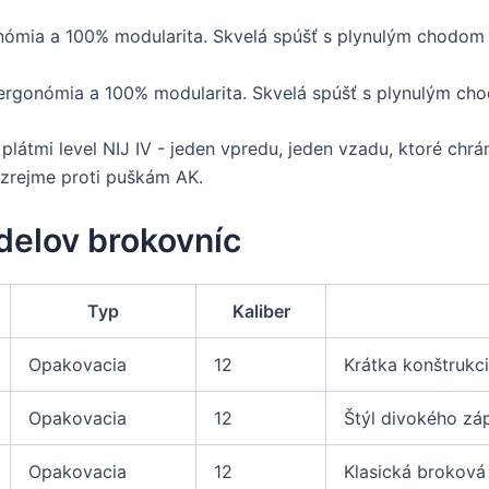
nómia a 100% modularita. Skvelá spúšť s plynulým chodom
ergonómia a 100% modularita. Skvelá spúšť s plynulým ch
látmi level NIJ IV - jeden vpredu, jeden vzadu, ktoré chrán
zrejme proti puškám AK.
delov brokovníc
Typ
Kaliber
Opakovacia
12
Krátka konštrukc
Opakovacia
12
Štýl divokého zá
Opakovacia
12
Klasická brokov