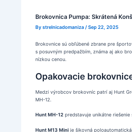
Brokovnica Pumpa: Skrátená Konš
By
strelnicadomaniza
/
Sep 22, 2025
Brokovnice sú obľúbené zbrane pre športov
s posuvným predpažbím, známa aj ako brok
nízkou cenou.
Opakovacie brokovnic
Medzi výrobcov brokovníc patrí aj Hunt Gr
MH-12.
Hunt MH-12
predstavuje unikátne riešenie
Hunt M13 Mini
je šikovná poloautomatická 