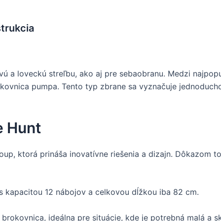
trukcia
ú a loveckú streľbu, ako aj pre sebaobranu. Medzi najpopu
ovnica pumpa. Tento typ zbrane sa vyznačuje jednoduchou 
e Hunt
oup, ktorá prináša inovatívne riešenia a dizajn. Dôkazom
 s kapacitou 12 nábojov a celkovou dĺžkou iba 82 cm.
brokovnica, ideálna pre situácie, kde je potrebná malá a s