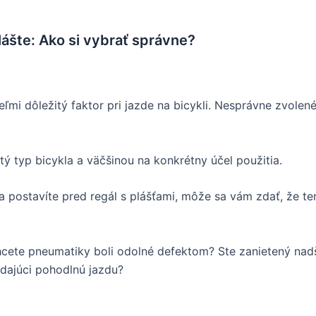
ášte: Ako si vybrať správne?
ľmi dôležitý faktor pri jazde na bicykli. Nesprávne zvolen
tý typ bicykla a väčšinou na konkrétny účel použitia.
 postavíte pred regál s plášťami, môže sa vám zdať, že ten
cete pneumatiky boli odolné defektom? Ste zanietený nadš
adajúci pohodlnú jazdu?