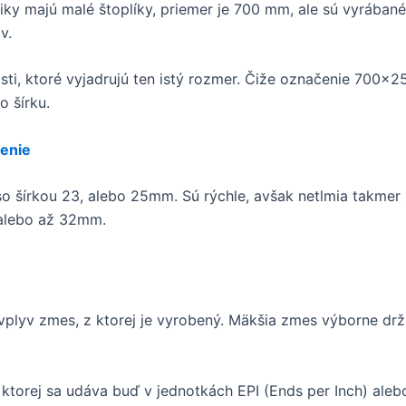
iky majú malé štoplíky, priemer je 700 mm, ale sú vyrában
v.
sti, ktoré vyjadrujú ten istý rozmer. Čiže označenie 700x2
o šírku.
senie
so šírkou 23, alebo 25mm. Sú rýchle, avšak netlmia takmer 
8 alebo až 32mm.
vplyv zmes, z ktorej je vyrobený. Mäkšia zmes výborne drž
a ktorej sa udáva buď v jednotkách EPI (Ends per Inch) alebo