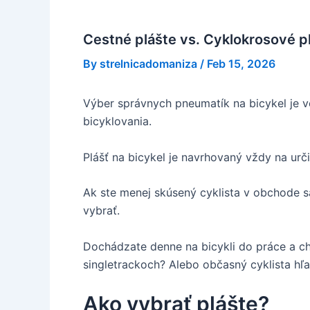
Cestné plášte vs. Cyklokrosové pl
By
strelnicadomaniza
/
Feb 15, 2026
Výber správnych pneumatík na bicykel je ve
bicyklovania.
Plášť na bicykel je navrhovaný vždy na urči
Ak ste menej skúsený cyklista v obchode sa
vybrať.
Dochádzate denne na bicykli do práce a ch
singletrackoch? Alebo občasný cyklista hľ
Ako vybrať plášte?