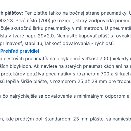
h plášťov:
Ten zistíte ľahko na bočnej strane pneumatiky. 
0×23. Prvé číslo (700) je rozmer, ktorý zodpovedá priemeru
ačuje skutočnú šírku pneumatiky v milimetroch. U pneumatí
ísla v tvare napr. 29×2.0. Nemusíte kupovať plášť s rovnako
riľnavosť, stabilitu, ľahkosť odvaľovania - rýchlosť.
 Prehľad pravidiel
a cestných pneumatík na bicykle má veľkosť 700 (niekedy
ích bicykloch. Ak neviete na starých pneumatikách ani na rá
pretekárov používa pneumatiky s rozmerom 700 a šírkach 
 sú lepšie širšie plášte, s rozmerom 25 až 28 mm pre trochu 
u čo najrýchlejšie sa odvaľovanie s minimálnym odporom a 
 Tam, kde predtým boli štandardom 23 mm plášte, sa namiest