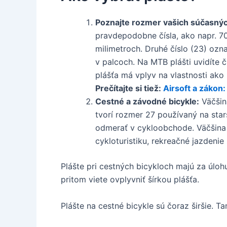
Poznajte rozmer vašich súčasnýc
pravdepodobne čísla, ako napr. 70
milimetroch. Druhé číslo (23) ozn
v palcoch. Na MTB plášti uvidíte č
plášťa má vplyv na vlastnosti ako p
Prečítajte si tiež:
Airsoft a zákon:
Cestné a závodné bicykle:
Väčšin
tvorí rozmer 27 používaný na starš
odmerať v cykloobchode. Väčšina 
cykloturistiku, rekreačné jazdenie
Plášte pri cestných bicykloch majú za úloh
pritom viete ovplyvniť šírkou plášťa.
Plášte na cestné bicykle sú čoraz širšie.