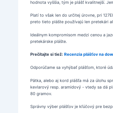
hodnota vyššia, tým je plášť kvalitnejší. 
Platí to však len do určitej úrovne, pri 12
preto tieto plášte používajú len pretekári 
Ideálnym kompromisom medzi cenou a jazd
pretekárske plášte.
Prečítajte si tiež:
Recenzia plášťov na dow
Odporúčame sa vyhýbať plášťom, ktoré údaj 
Pätka, alebo aj kord plášťa má za úlohu sp
kevlarový resp. aramidový - vtedy sa dá pl
80 gramov.
Správny výber plášťov je kľúčový pre bezp