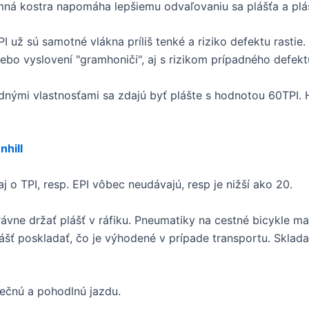
Jemná kostra napomáha lepšiemu odvaľovaniu sa plášťa a pláš
7EPI už sú samotné vlákna príliš tenké a riziko defektu rasti
alebo vyslovení "gramhoniči", aj s rizikom prípadného defekt
nými vlastnosťami sa zdajú byť plášte s hodnotou 60TPI.
nhill
o TPI, resp. EPI vôbec neudávajú, resp je nižší ako 20.
rávne držať plášť v ráfiku. Pneumatiky na cestné bicykle m
ášť poskladať, čo je výhodené v prípade transportu. Sklada
ečnú a pohodlnú jazdu.