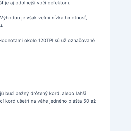
ť je aj odolnejší voči defektom.
e. Výhodou je však veľmi nízka hmotnosť,
u.
 Hodnotami okolo 120TPI sú už označované
ajú buď bežný drôtený kord, alebo ľahší
cí kord ušetrí na váhe jedného plášťa 50 až