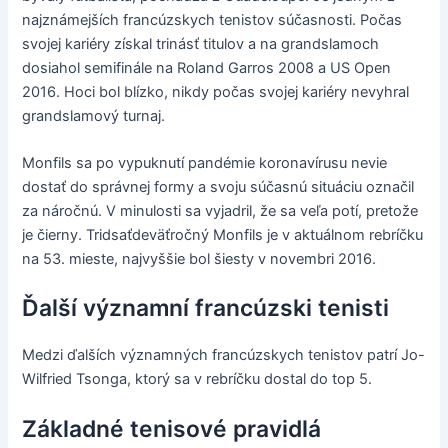
najznámejších francúzskych tenistov súčasnosti. Počas
svojej kariéry získal trinásť titulov a na grandslamoch
dosiahol semifinále na Roland Garros 2008 a US Open
2016. Hoci bol blízko, nikdy počas svojej kariéry nevyhral
grandslamový turnaj.
Monfils sa po vypuknutí pandémie koronavírusu nevie
dostať do správnej formy a svoju súčasnú situáciu označil
za náročnú. V minulosti sa vyjadril, že sa veľa potí, pretože
je čierny. Tridsaťdeväťročný Monfils je v aktuálnom rebríčku
na 53. mieste, najvyššie bol šiesty v novembri 2016.
Ďalší významní francúzski tenisti
Medzi ďalších významných francúzskych tenistov patrí Jo-
Wilfried Tsonga, ktorý sa v rebríčku dostal do top 5.
Základné tenisové pravidlá