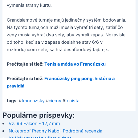
vymenia strany kurtu.
Grandslamové turnaje majú jedinečný systém bodovania.
Na týchto turnajoch muži musia vyhrať tri sety, zatiaľ čo
ženy musia vyhrať dva sety, aby vyhrali zápas. Nezávisle
od toho, keď sa v zápase dosiahne stav 6:6 v
rozhodujúcom sete, sa hrá desaťbodový tajbrejk.
Prečítajte si tiež:
Tenis a móda vo Francúzsku
Prečítajte si tiež:
Francúzsky ping pong: história a
pravidlá
tags:
#
francuzsky
#
cierny
#
tenista
Populárne príspevky:
Vz. 96 Falcon - 12,7 mm
Nukeproof Predny Naboj: Podrobná recenzia