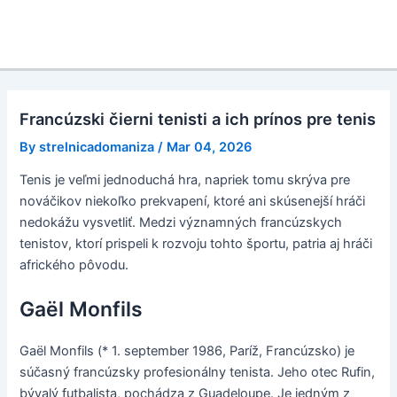
Francúzski čierni tenisti a ich prínos pre tenis
By
strelnicadomaniza
/
Mar 04, 2026
Tenis je veľmi jednoduchá hra, napriek tomu skrýva pre
nováčikov niekoľko prekvapení, ktoré ani skúsenejší hráči
nedokážu vysvetliť. Medzi významných francúzskych
tenistov, ktorí prispeli k rozvoju tohto športu, patria aj hráči
afrického pôvodu.
Gaël Monfils
Gaël Monfils (* 1. september 1986, Paríž, Francúzsko) je
súčasný francúzsky profesionálny tenista. Jeho otec Rufin,
bývalý futbalista, pochádza z Guadeloupe. Je jedným z