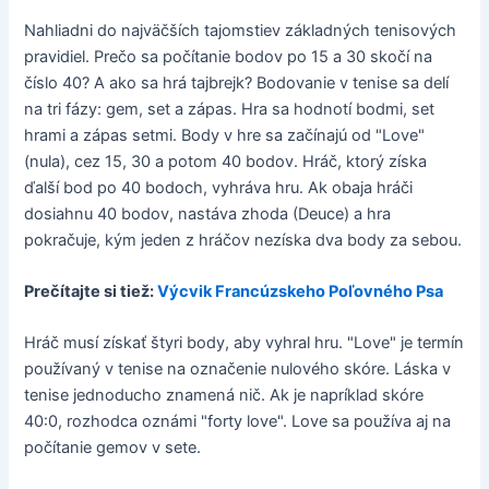
Nahliadni do najväčších tajomstiev základných tenisových
pravidiel. Prečo sa počítanie bodov po 15 a 30 skočí na
číslo 40? A ako sa hrá tajbrejk? Bodovanie v tenise sa delí
na tri fázy: gem, set a zápas. Hra sa hodnotí bodmi, set
hrami a zápas setmi. Body v hre sa začínajú od "Love"
(nula), cez 15, 30 a potom 40 bodov. Hráč, ktorý získa
ďalší bod po 40 bodoch, vyhráva hru. Ak obaja hráči
dosiahnu 40 bodov, nastáva zhoda (Deuce) a hra
pokračuje, kým jeden z hráčov nezíska dva body za sebou.
Prečítajte si tiež:
Výcvik Francúzskeho Poľovného Psa
Hráč musí získať štyri body, aby vyhral hru. "Love" je termín
používaný v tenise na označenie nulového skóre. Láska v
tenise jednoducho znamená nič. Ak je napríklad skóre
40:0, rozhodca oznámi "forty love". Love sa používa aj na
počítanie gemov v sete.