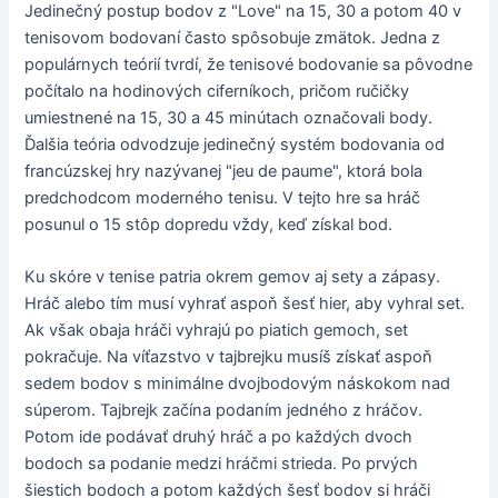
Jedinečný postup bodov z "Love" na 15, 30 a potom 40 v
tenisovom bodovaní často spôsobuje zmätok. Jedna z
populárnych teórií tvrdí, že tenisové bodovanie sa pôvodne
počítalo na hodinových ciferníkoch, pričom ručičky
umiestnené na 15, 30 a 45 minútach označovali body.
Ďalšia teória odvodzuje jedinečný systém bodovania od
francúzskej hry nazývanej "jeu de paume", ktorá bola
predchodcom moderného tenisu. V tejto hre sa hráč
posunul o 15 stôp dopredu vždy, keď získal bod.
Ku skóre v tenise patria okrem gemov aj sety a zápasy.
Hráč alebo tím musí vyhrať aspoň šesť hier, aby vyhral set.
Ak však obaja hráči vyhrajú po piatich gemoch, set
pokračuje. Na víťazstvo v tajbrejku musíš získať aspoň
sedem bodov s minimálne dvojbodovým náskokom nad
súperom. Tajbrejk začína podaním jedného z hráčov.
Potom ide podávať druhý hráč a po každých dvoch
bodoch sa podanie medzi hráčmi strieda. Po prvých
šiestich bodoch a potom každých šesť bodov si hráči