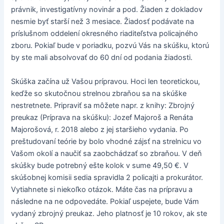
právnik, investigatívny novinár a pod. Žiaden z dokladov
nesmie byť starší než 3 mesiace. Žiadosť podávate na
príslušnom oddelení okresného riaditeľstva policajného
zboru. Pokiaľ bude v poriadku, pozvú Vás na skúšku, ktorú
by ste mali absolvovať do 60 dní od podania žiadosti.
Skúška začína už Vašou prípravou. Hoci len teoretickou,
keďže so skutočnou strelnou zbraňou sa na skúške
nestretnete. Pripraviť sa môžete napr. z knihy: Zbrojný
preukaz (Príprava na skúšku): Jozef Majoroš a Renáta
Majorošová, r. 2018 alebo z jej staršieho vydania. Po
preštudovaní teórie by bolo vhodné zájsť na strelnicu vo
Vašom okolí a naučiť sa zaobchádzať so zbraňou. V deň
skúšky bude potrebný ešte kolok v sume 49,50 €. V
skúšobnej komisii sedia spravidla 2 policajti a prokurátor.
Vytiahnete si niekoľko otázok. Máte čas na prípravu a
následne na ne odpovedáte. Pokiaľ uspejete, bude Vám
vydaný zbrojný preukaz. Jeho platnosť je 10 rokov, ak ste