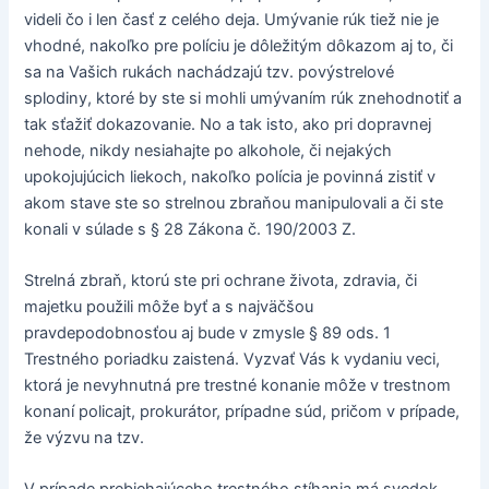
videli čo i len časť z celého deja. Umývanie rúk tiež nie je
vhodné, nakoľko pre políciu je dôležitým dôkazom aj to, či
sa na Vašich rukách nachádzajú tzv. povýstrelové
splodiny, ktoré by ste si mohli umývaním rúk znehodnotiť a
tak sťažiť dokazovanie. No a tak isto, ako pri dopravnej
nehode, nikdy nesiahajte po alkohole, či nejakých
upokojujúcich liekoch, nakoľko polícia je povinná zistiť v
akom stave ste so strelnou zbraňou manipulovali a či ste
konali v súlade s § 28 Zákona č. 190/2003 Z.
Strelná zbraň, ktorú ste pri ochrane života, zdravia, či
majetku použili môže byť a s najväčšou
pravdepodobnosťou aj bude v zmysle § 89 ods. 1
Trestného poriadku zaistená. Vyzvať Vás k vydaniu veci,
ktorá je nevyhnutná pre trestné konanie môže v trestnom
konaní policajt, prokurátor, prípadne súd, pričom v prípade,
že výzvu na tzv.