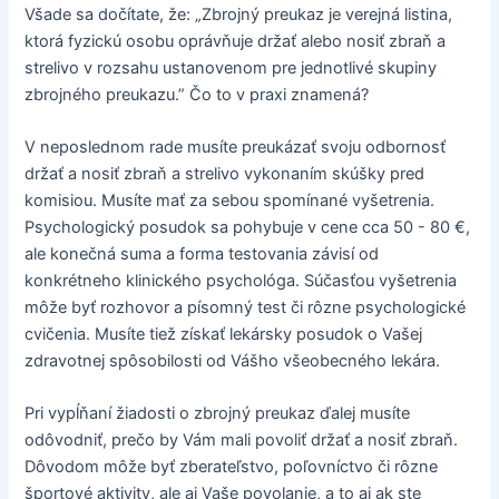
Všade sa dočítate, že: „Zbrojný preukaz je verejná listina,
ktorá fyzickú osobu oprávňuje držať alebo nosiť zbraň a
strelivo v rozsahu ustanovenom pre jednotlivé skupiny
zbrojného preukazu.” Čo to v praxi znamená?
V neposlednom rade musíte preukázať svoju odbornosť
držať a nosiť zbraň a strelivo vykonaním skúšky pred
komisiou. Musíte mať za sebou spomínané vyšetrenia.
Psychologický posudok sa pohybuje v cene cca 50 - 80 €,
ale konečná suma a forma testovania závisí od
konkrétneho klinického psychológa. Súčasťou vyšetrenia
môže byť rozhovor a písomný test či rôzne psychologické
cvičenia. Musíte tiež získať lekársky posudok o Vašej
zdravotnej spôsobilosti od Vášho všeobecného lekára.
Pri vypĺňaní žiadosti o zbrojný preukaz ďalej musíte
odôvodniť, prečo by Vám mali povoliť držať a nosiť zbraň.
Dôvodom môže byť zberateľstvo, poľovníctvo či rôzne
športové aktivity, ale aj Vaše povolanie, a to aj ak ste