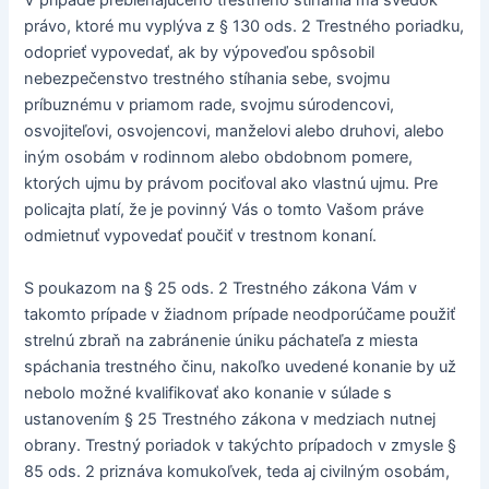
V prípade prebiehajúceho trestného stíhania má svedok
právo, ktoré mu vyplýva z § 130 ods. 2 Trestného poriadku,
odoprieť vypovedať, ak by výpoveďou spôsobil
nebezpečenstvo trestného stíhania sebe, svojmu
príbuznému v priamom rade, svojmu súrodencovi,
osvojiteľovi, osvojencovi, manželovi alebo druhovi, alebo
iným osobám v rodinnom alebo obdobnom pomere,
ktorých ujmu by právom pociťoval ako vlastnú ujmu. Pre
policajta platí, že je povinný Vás o tomto Vašom práve
odmietnuť vypovedať poučiť v trestnom konaní.
S poukazom na § 25 ods. 2 Trestného zákona Vám v
takomto prípade v žiadnom prípade neodporúčame použiť
strelnú zbraň na zabránenie úniku páchateľa z miesta
spáchania trestného činu, nakoľko uvedené konanie by už
nebolo možné kvalifikovať ako konanie v súlade s
ustanovením § 25 Trestného zákona v medziach nutnej
obrany. Trestný poriadok v takýchto prípadoch v zmysle §
85 ods. 2 priznáva komukoľvek, teda aj civilným osobám,