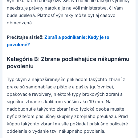
výnimku, ktorú udeľuje MV SR. Na udelenie takejto výnimky
neexistuje právny nárok a je na vôli ministerstva, či Vám
bude udelená. Platnosť výnimky môže byť aj časovo
obmedzená.
Prečítajte si tiež:
Zbraň a podnikanie: Kedy je to
povolené?
Kategória B: Zbrane podliehajúce nákupnému
povoleniu
Typickým a najrozšírenejším príkladom takýchto zbraní z
praxe sú samonabíjacie pištole a pušky (guľovnice),
opakovacie revolvery, niektoré typy brokových zbraní a
signálne zbrane s kalibrom väčším ako 19 mm. Na
nadobudnutie takýchto zbraní ako fyzická osoba musíte
byť držiteľom príslušnej skupiny zbrojného preukazu. Pred
kúpou takýchto zbraní musíte požiadať príslušné policajné
oddelenie o vydanie tzv. nákupného povolenia.