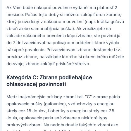
Ak Vám bude nákupné povolenie vydané, má platnosť 2
mesiace. Počas tejto doby si môžete zakúpiť druh zbrane,
ktorý je uvedený v nákupnom povolení (napr. krátka guľová
zbraň alebo samonabíjacia puška). Ak zrealizujete na
základe nákupného povolenia kúpu zbrane, ste povinní ju
do 7 dní zaevidovať na policajnom oddelení, ktoré vydalo
nákupné povolenie. Pri zaevidovaní zbrane dostanete tzv.
preukaz zbrane, na základe ktorého si okrem iného môžete
do svojej zbrane zakúpiť príslušné strelivo.
Kategória C: Zbrane podliehajúce
ohlasovacej povinnosti
Medzi najznámejšie príklady zbraní kat. "C" z praxe patria
opakovacie pušky (guľovnice), vzduchovky s energiou
strely cez 15 Joulov, flobertky s energiou strely cez 7.5
Joula, opakovacie perkusné zbrane a niektoré typy
brokových zbraní. Na nadobudnutie takýchto zbraní ako