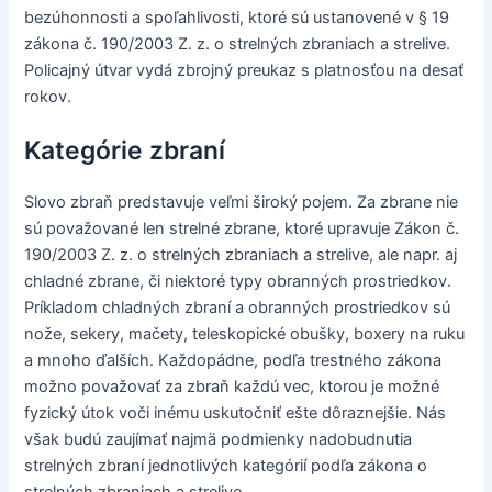
bezúhonnosti a spoľahlivosti, ktoré sú ustanovené v § 19
zákona č. 190/2003 Z. z. o strelných zbraniach a strelive.
Policajný útvar vydá zbrojný preukaz s platnosťou na desať
rokov.
Kategórie zbraní
Slovo zbraň predstavuje veľmi široký pojem. Za zbrane nie
sú považované len strelné zbrane, ktoré upravuje Zákon č.
190/2003 Z. z. o strelných zbraniach a strelive, ale napr. aj
chladné zbrane, či niektoré typy obranných prostriedkov.
Príkladom chladných zbraní a obranných prostriedkov sú
nože, sekery, mačety, teleskopické obušky, boxery na ruku
a mnoho ďalších. Každopádne, podľa trestného zákona
možno považovať za zbraň každú vec, ktorou je možné
fyzický útok voči inému uskutočniť ešte dôraznejšie. Nás
však budú zaujímať najmä podmienky nadobudnutia
strelných zbraní jednotlivých kategórií podľa zákona o