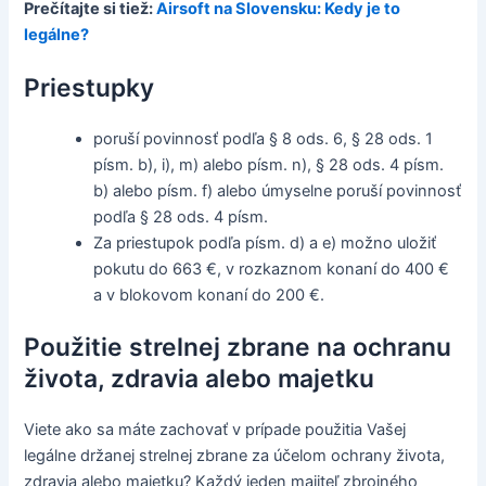
Prečítajte si tiež:
Airsoft na Slovensku: Kedy je to
legálne?
Priestupky
poruší povinnosť podľa § 8 ods. 6, § 28 ods. 1
písm. b), i), m) alebo písm. n), § 28 ods. 4 písm.
b) alebo písm. f) alebo úmyselne poruší povinnosť
podľa § 28 ods. 4 písm.
Za priestupok podľa písm. d) a e) možno uložiť
pokutu do 663 €, v rozkaznom konaní do 400 €
a v blokovom konaní do 200 €.
Použitie strelnej zbrane na ochranu
života, zdravia alebo majetku
Viete ako sa máte zachovať v prípade použitia Vašej
legálne držanej strelnej zbrane za účelom ochrany života,
zdravia alebo majetku? Každý jeden majiteľ zbrojného