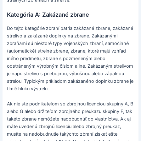
strelných zbraniach a strelive.
Kategória A: Zakázané zbrane
Do tejto kategórie zbraní patria zakázané zbrane, zakázané
strelivo a zakázané doplnky na zbrane. Zakázanými
zbraňami sú niektoré typy vojenských zbraní, samočinné
(automatické) strelné zbrane, zbrane, ktoré majú vzhľad
iného predmetu, zbrane s pozmeneným alebo
odstráneným výrobným číslom a iné. Zakázaným strelivom
je napr. strelivo s priebojnou, výbušnou alebo zápalnou
strelou. Typickým príkladom zakázaného doplnku zbrane je
tlmič hluku výstrelu.
Ak nie ste podnikateľom so zbrojnou licenciou skupiny A, B
alebo G alebo držiteľom zbrojného preukazu skupiny F, tak
takéto zbrane nemôžete nadobudnúť do vlastníctva. Ak aj
máte uvedenú zbrojnú licenciu alebo zbrojný preukaz,
musíte na nadobudnutie takýchto zbraní získať ešte