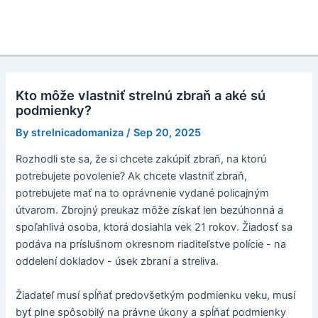
Kto môže vlastniť strelnú zbraň a aké sú
podmienky?
By
strelnicadomaniza
/
Sep 20, 2025
Rozhodli ste sa, že si chcete zakúpiť zbraň, na ktorú
potrebujete povolenie? Ak chcete vlastniť zbraň,
potrebujete mať na to oprávnenie vydané policajným
útvarom. Zbrojný preukaz môže získať len bezúhonná a
spoľahlivá osoba, ktorá dosiahla vek 21 rokov. Žiadosť sa
podáva na príslušnom okresnom riaditeľstve polície - na
oddelení dokladov - úsek zbraní a streliva.
Žiadateľ musí spĺňať predovšetkým podmienku veku, musí
byť plne spôsobilý na právne úkony a spĺňať podmienky