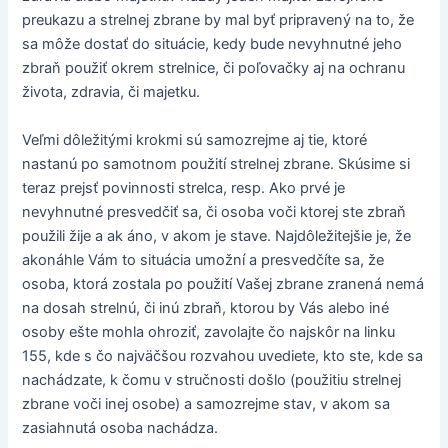
preukazu a strelnej zbrane by mal byť pripravený na to, že
sa môže dostať do situácie, kedy bude nevyhnutné jeho
zbraň použiť okrem strelnice, či poľovačky aj na ochranu
života, zdravia, či majetku.
Veľmi dôležitými krokmi sú samozrejme aj tie, ktoré
nastanú po samotnom použití strelnej zbrane. Skúsime si
teraz prejsť povinnosti strelca, resp. Ako prvé je
nevyhnutné presvedčiť sa, či osoba voči ktorej ste zbraň
použili žije a ak áno, v akom je stave. Najdôležitejšie je, že
akonáhle Vám to situácia umožní a presvedčíte sa, že
osoba, ktorá zostala po použití Vašej zbrane zranená nemá
na dosah strelnú, či inú zbraň, ktorou by Vás alebo iné
osoby ešte mohla ohroziť, zavolajte čo najskôr na linku
155, kde s čo najväčšou rozvahou uvediete, kto ste, kde sa
nachádzate, k čomu v stručnosti došlo (použitiu strelnej
zbrane voči inej osobe) a samozrejme stav, v akom sa
zasiahnutá osoba nachádza.