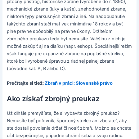
jatočný prístroj), historické zbrane (vyrobené do r. 1890),
mechanické zbrane (luky a kuše), znehodnotené zbrane,
niektoré typy perkusných zbraní a iné. Na nadobudnutie
takýchto zbraní stačí mať vek minimálne 18 rokov a byť
plne právne spôsobilý na právne úkony. Držiteľom
zbrojného preukazu teda byť nemusíte. Väčšinu z nich je
možné zakúpiť aj na diaľku (napr. eshop). Špeciálnejší režim
však funguje pre expanzné zbrane na poplašné strelivo,
ktoré boli vyrobené úpravou z riadnej palnej zbrane
(pôvodne kat. A, B alebo C).
Prečítajte si tiež:
Zbraň v práci: Slovenské právo
Ako získať zbrojný preukaz
Už dlhšie premýšľate, že si vybavíte zbrojný preukaz?
Nemusíte byť poľovník, športový strelec ani zberateľ, aby
ste dostali povolenie držať či nosiť zbraň. Možno sa chcete
cítiť bezpečnejšie, prípadne chrániť seba a svoju rodinu.