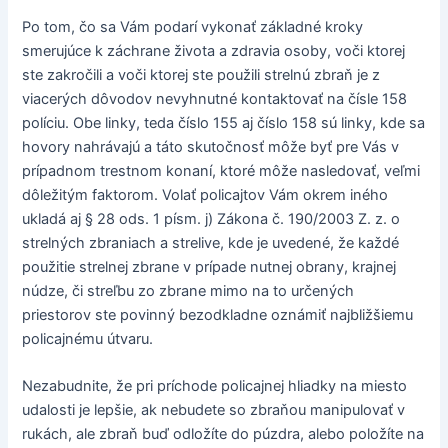
Po tom, čo sa Vám podarí vykonať základné kroky
smerujúce k záchrane života a zdravia osoby, voči ktorej
ste zakročili a voči ktorej ste použili strelnú zbraň je z
viacerých dôvodov nevyhnutné kontaktovať na čísle 158
políciu. Obe linky, teda číslo 155 aj číslo 158 sú linky, kde sa
hovory nahrávajú a táto skutočnosť môže byť pre Vás v
prípadnom trestnom konaní, ktoré môže nasledovať, veľmi
dôležitým faktorom. Volať policajtov Vám okrem iného
ukladá aj § 28 ods. 1 písm. j) Zákona č. 190/2003 Z. z. o
strelných zbraniach a strelive, kde je uvedené, že každé
použitie strelnej zbrane v prípade nutnej obrany, krajnej
núdze, či streľbu zo zbrane mimo na to určených
priestorov ste povinný bezodkladne oznámiť najbližšiemu
policajnému útvaru.
Nezabudnite, že pri príchode policajnej hliadky na miesto
udalosti je lepšie, ak nebudete so zbraňou manipulovať v
rukách, ale zbraň buď odložíte do púzdra, alebo položíte na