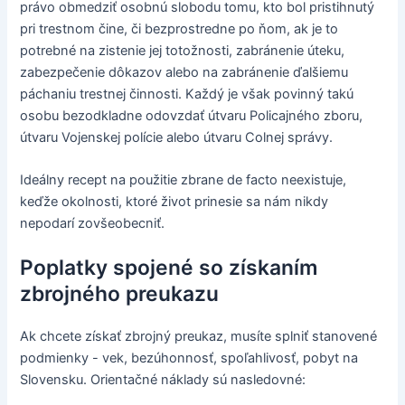
právo obmedziť osobnú slobodu tomu, kto bol pristihnutý
pri trestnom čine, či bezprostredne po ňom, ak je to
potrebné na zistenie jej totožnosti, zabránenie úteku,
zabezpečenie dôkazov alebo na zabránenie ďalšiemu
páchaniu trestnej činnosti. Každý je však povinný takú
osobu bezodkladne odovzdať útvaru Policajného zboru,
útvaru Vojenskej polície alebo útvaru Colnej správy.
Ideálny recept na použitie zbrane de facto neexistuje,
keďže okolnosti, ktoré život prinesie sa nám nikdy
nepodarí zovšeobecniť.
Poplatky spojené so získaním
zbrojného preukazu
Ak chcete získať zbrojný preukaz, musíte splniť stanovené
podmienky - vek, bezúhonnosť, spoľahlivosť, pobyt na
Slovensku. Orientačné náklady sú nasledovné: