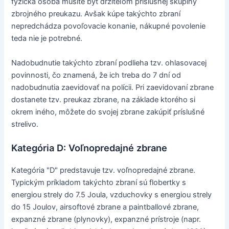
fyzická osoba musíte byť držiteľom príslušnej skupiny
zbrojného preukazu. Avšak kúpe takýchto zbraní
nepredchádza povoľovacie konanie, nákupné povolenie
teda nie je potrebné.
Nadobudnutie takýchto zbraní podlieha tzv. ohlasovacej
povinnosti, čo znamená, že ich treba do 7 dní od
nadobudnutia zaevidovať na polícii. Pri zaevidovaní zbrane
dostanete tzv. preukaz zbrane, na základe ktorého si
okrem iného, môžete do svojej zbrane zakúpiť príslušné
strelivo.
Kategória D: Voľnopredajné zbrane
Kategória "D" predstavuje tzv. voľnopredajné zbrane.
Typickým príkladom takýchto zbraní sú flobertky s
energiou strely do 7.5 Joula, vzduchovky s energiou strely
do 15 Joulov, airsoftové zbrane a paintballové zbrane,
expanzné zbrane (plynovky), expanzné prístroje (napr.