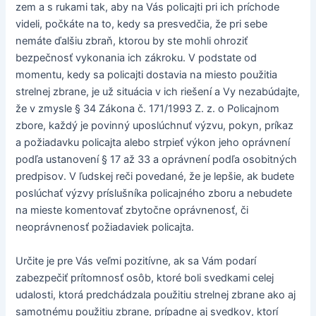
zem a s rukami tak, aby na Vás policajti pri ich príchode
videli, počkáte na to, kedy sa presvedčia, že pri sebe
nemáte ďalšiu zbraň, ktorou by ste mohli ohroziť
bezpečnosť vykonania ich zákroku. V podstate od
momentu, kedy sa policajti dostavia na miesto použitia
strelnej zbrane, je už situácia v ich riešení a Vy nezabúdajte,
že v zmysle § 34 Zákona č. 171/1993 Z. z. o Policajnom
zbore, každý je povinný uposlúchnuť výzvu, pokyn, príkaz
a požiadavku policajta alebo strpieť výkon jeho oprávnení
podľa ustanovení § 17 až 33 a oprávnení podľa osobitných
predpisov. V ľudskej reči povedané, že je lepšie, ak budete
poslúchať výzvy príslušníka policajného zboru a nebudete
na mieste komentovať zbytočne oprávnenosť, či
neoprávnenosť požiadaviek policajta.
Určite je pre Vás veľmi pozitívne, ak sa Vám podarí
zabezpečiť prítomnosť osôb, ktoré boli svedkami celej
udalosti, ktorá predchádzala použitiu strelnej zbrane ako aj
samotnému použitiu zbrane, prípadne aj svedkov, ktorí