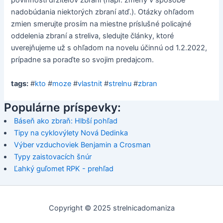
povinností držiteľov zbraní (napr. zmeny v spôsobe
nadobúdania niektorých zbraní atď.). Otázky ohľadom
zmien smerujte prosím na miestne príslušné policajné
oddelenia zbraní a streliva, sledujte články, ktoré
uverejňujeme už s ohľadom na novelu účinnú od 1.2.2022,
prípadne sa poraďte so svojim predajcom.
tags:
#
kto
#
moze
#
vlastnit
#
strelnu
#
zbran
Populárne príspevky:
Báseň ako zbraň: Hlbší pohľad
Tipy na cyklovýlety Nová Dedinka
Výber vzduchoviek Benjamin a Crosman
Typy zaistovacích šnúr
Ľahký guľomet RPK - prehľad
Copyright © 2025 strelnicadomaniza