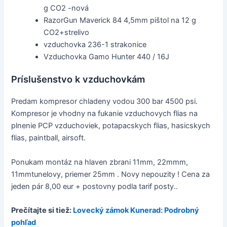
g CO2 -nová
RazorGun Maverick 84 4,5mm pištol na 12 g
CO2+strelivo
vzduchovka 236-1 strakonice
Vzduchovka Gamo Hunter 440 / 16J
Príslušenstvo k vzduchovkám
Predam kompresor chladeny vodou 300 bar 4500 psi.
Kompresor je vhodny na fukanie vzduchovych flias na
plnenie PCP vzduchoviek, potapacskych flias, hasicskych
flias, paintball, airsoft.
Ponukam montáz na hlaven zbrani 11mm, 22mmm,
11mmtunelovy, priemer 25mm . Novy nepouzity ! Cena za
jeden pár 8,00 eur + postovny podla tarif posty..
Prečítajte si tiež:
Lovecký zámok Kunerad: Podrobný
pohľad