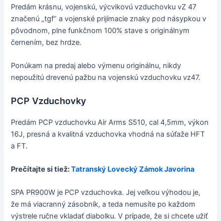
Predám krásnu, vojenskú, výcvikovú vzduchovku vZ 47
značenú „tgf” a vojenské prijímacie znaky pod násypkou v
pôvodnom, plne funkčnom 100% stave s originálnym
černením, bez hrdze.
Ponúkam na predaj alebo výmenu originálnu, nikdy
nepoužitú drevenú pažbu na vojenskú vzduchovku vz47.
PCP Vzduchovky
Predám PCP vzduchovku Air Arms S510, cal 4,5mm, výkon
16J, presná a kvalitná vzduchovka vhodná na súťaže HFT
a FT.
Prečítajte si tiež:
Tatranský Lovecký Zámok Javorina
SPA PR900W je PCP vzduchovka. Jej veľkou výhodou je,
že má viacranný zásobník, a teda nemusíte po každom
výstrele ručne vkladať diabolku. V prípade, že si chcete užiť