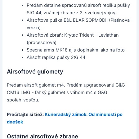
Predám detailne spracovanú airsoft repliku pušky
StG 44, známej zbrane z 2. svetovej vojny.
Airsoftova puška E&L ELAR SOPMODII (Platinova
verzia)
Airsoftová zbraň: Krytac Trident - Leviathan
(procesorová)
Specna arms MK18 aj s doplnakmi ako na foto
Airsoft replika pušky StG 44
Airsoftové guľomety
Predam airsoft gulomet m4. Predám upgradeovanú G&G
CM16 LMG - ľahký guľomet s váhom m4 s G&G
spoľahlivosťou.
Prečítajte si tiež:
Kuneradský zámok: Od minulosti po
dnešok
Ostatné airsoftové zbrane