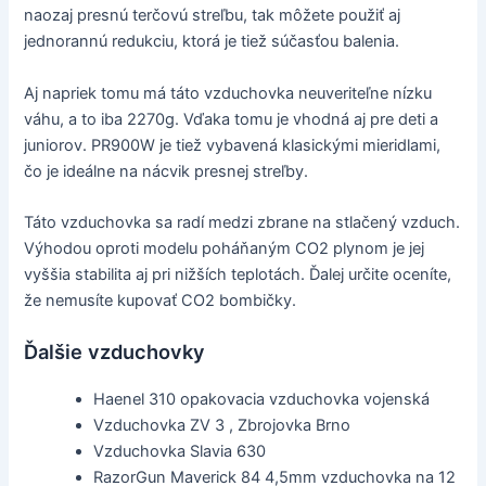
naozaj presnú terčovú streľbu, tak môžete použiť aj
jednorannú redukciu, ktorá je tiež súčasťou balenia.
Aj napriek tomu má táto vzduchovka neuveriteľne nízku
váhu, a to iba 2270g. Vďaka tomu je vhodná aj pre deti a
juniorov. PR900W je tiež vybavená klasickými mieridlami,
čo je ideálne na nácvik presnej streľby.
Táto vzduchovka sa radí medzi zbrane na stlačený vzduch.
Výhodou oproti modelu poháňaným CO2 plynom je jej
vyššia stabilita aj pri nižších teplotách. Ďalej určite oceníte,
že nemusíte kupovať CO2 bombičky.
Ďalšie vzduchovky
Haenel 310 opakovacia vzduchovka vojenská
Vzduchovka ZV 3 , Zbrojovka Brno
Vzduchovka Slavia 630
RazorGun Maverick 84 4,5mm vzduchovka na 12