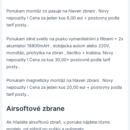
Ponukam montáz co pasuje na hlaven zbrani . Novy
nepouzity ! Cena za jeden kus 6,00 eur + postovny podla
tarif posty..
Ponukam silné svetlo na pusku vymenitelnimi s filtrami + 2x
akumlator 16800mAH , dobijacka autom alebo 220V,
mondtáz, prichytka na zbran , tlacitko + krabica. Novy
nepouzity ! Cena za kus 30,00+ postovné podla tarif
posty..
Ponukam magneticky montáz na hlaven zbrani . Novy
nepouzity ! Cena za jeden kus 20,00 eur + postovny podla
tarif posty..
Airsoftové zbrane
Ak hľadáte airsoftovú zbraň, v ponuke nájdete rôzne
modely, od pištolí po pušky a guľomety.