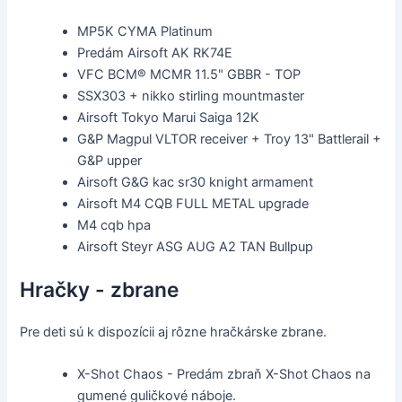
MP5K CYMA Platinum
Predám Airsoft AK RK74E
VFC BCM® MCMR 11.5" GBBR - TOP
SSX303 + nikko stirling mountmaster
Airsoft Tokyo Marui Saiga 12K
G&P Magpul VLTOR receiver + Troy 13" Battlerail +
G&P upper
Airsoft G&G kac sr30 knight armament
Airsoft M4 CQB FULL METAL upgrade
M4 cqb hpa
Airsoft Steyr ASG AUG A2 TAN Bullpup
Hračky - zbrane
Pre deti sú k dispozícii aj rôzne hračkárske zbrane.
X-Shot Chaos - Predám zbraň X-Shot Chaos na
gumené guličkové náboje.