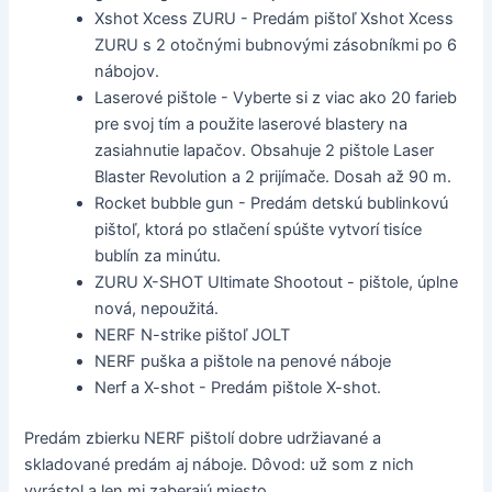
Xshot Xcess ZURU - Predám pištoľ Xshot Xcess
ZURU s 2 otočnými bubnovými zásobníkmi po 6
nábojov.
Laserové pištole - Vyberte si z viac ako 20 farieb
pre svoj tím a použite laserové blastery na
zasiahnutie lapačov. Obsahuje 2 pištole Laser
Blaster Revolution a 2 prijímače. Dosah až 90 m.
Rocket bubble gun - Predám detskú bublinkovú
pištoľ, ktorá po stlačení spúšte vytvorí tisíce
bublín za minútu.
ZURU X-SHOT Ultimate Shootout - pištole, úplne
nová, nepoužitá.
NERF N-strike pištoľ JOLT
NERF puška a pištole na penové náboje
Nerf a X-shot - Predám pištole X-shot.
Predám zbierku NERF pištolí dobre udržiavané a
skladované predám aj náboje. Dôvod: už som z nich
vyrástol a len mi zaberajú miesto.