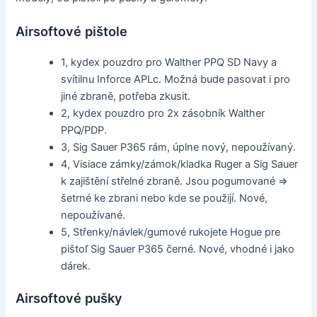
Airsoftové pištole
1, kydex pouzdro pro Walther PPQ SD Navy a
svítilnu Inforce APLc. Možná bude pasovat i pro
jiné zbraně, potřeba zkusit.
2, kydex pouzdro pro 2x zásobník Walther
PPQ/PDP.
3, Sig Sauer P365 rám, úplne nový, nepoužívaný.
4, Visiace zámky/zámok/kladka Ruger a Sig Sauer
k zajištění střelné zbraně. Jsou pogumované =>
šetrné ke zbrani nebo kde se použijí. Nové,
nepoužívané.
5, Střenky/návlek/gumové rukojete Hogue pre
pištoľ Sig Sauer P365 černé. Nové, vhodné i jako
dárek.
Airsoftové pušky