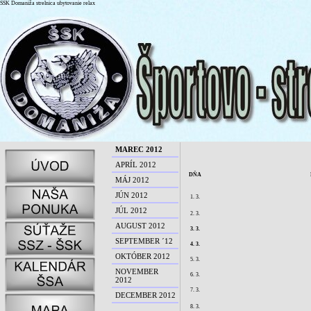
SSK Domaniža strelnica ubytovanie relax
MAREC 2012
APRÍL 2012
DŇA
MÁJ 2012
JÚN 2012
1. 3.
JÚL 2012
2. 3.
AUGUST 2012
3. 3.
SEPTEMBER ´12
4. 3.
OKTÓBER 2012
5. 3.
NOVEMBER
6. 3.
2012
7. 3.
DECEMBER 2012
8. 3.